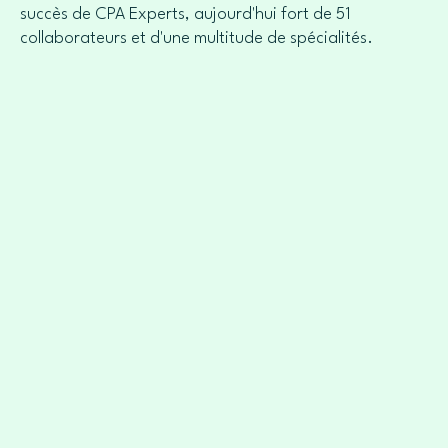
succès de CPA Experts, aujourd'hui fort de 51
collaborateurs et d'une multitude de spécialités.
1983
Création de CPA
Création du Cabinet Puyo Associés par Je
ingénieur-expert indépendant. Début de l'a
"Bâtiment - Génie Civil".